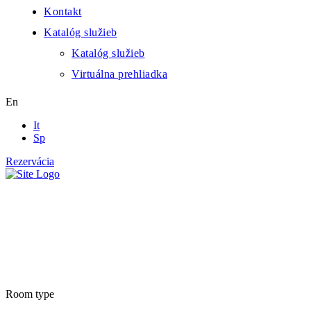
Kontakt
Katalóg služieb
Katalóg služieb
Virtuálna prehliadka
En
It
Sp
Rezervácia
Rooms list
Room type