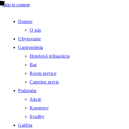
Skip to content
Domov
O nás
Ubytovanie
Gastronómia
Hotelová reštaurácia
Bar
Room service
Catering servis
Podujatia
Akcie
Kongresy
Svadby
Galéria