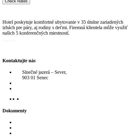
Check Rates
Hotel poskytuje komfortné ubytovanie v 35 útulne zariadených
izbách pre páry, aj rodiny s deťmi. Firemná klientela môže využiť
našich 5 konferenčných miestností.
Katalóg služieb
Kontaktujte nás
Slnečné jazerá – Sever,
903 01 Senec
+421 910 807 031
rezervacie@hotelzatoka.eu
Dokumenty
Reklamačný poriadok
Ubytovací poriadok
VOP