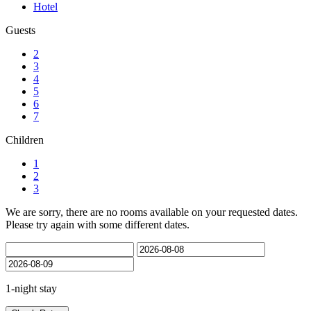
Hotel
Guests
2
3
4
5
6
7
Children
1
2
3
We are sorry, there are no rooms available on your requested dates.
Please try again with some different dates.
1-night stay