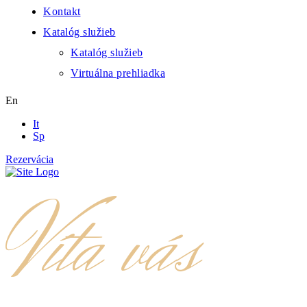
Kontakt
Katalóg služieb
Katalóg služieb
Virtuálna prehliadka
En
It
Sp
Rezervácia
Víta vás