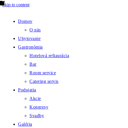
Skip to content
Domov
O nás
Ubytovanie
Gastronómia
Hotelová reštaurácia
Bar
Room service
Catering servis
Podujatia
Akcie
Kongresy
Svadby
Galéria