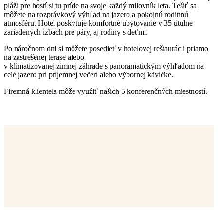
pláži pre hostí si tu príde na svoje každý milovník leta. Tešiť sa
môžete na rozprávkový výhľad na jazero a pokojnú rodinnú
atmosféru. Hotel poskytuje komfortné ubytovanie v 35 útulne
zariadených izbách pre páry, aj rodiny s deťmi.
Po náročnom dni si môžete posedieť v hotelovej reštaurácii priamo
na zastrešenej terase alebo
v klimatizovanej zimnej záhrade s panoramatickým výhľadom na
celé jazero pri príjemnej večeri alebo výbornej kávičke.
Firemná klientela môže využiť našich 5 konferenčných miestností.