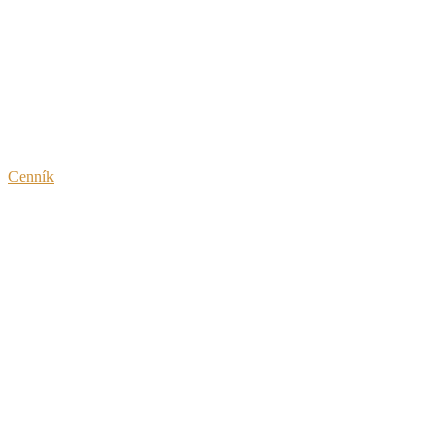
Pozrite si náš ponukový lístok
Cenník