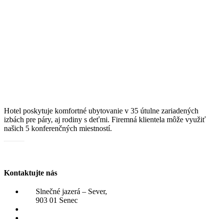
Hotel poskytuje komfortné ubytovanie v 35 útulne zariadených
izbách pre páry, aj rodiny s deťmi. Firemná klientela môže využiť
našich 5 konferenčných miestností.
Katalóg služieb
Kontaktujte nás
Slnečné jazerá – Sever,
903 01 Senec
+421 910 807 031
rezervacie@hotelzatoka.eu