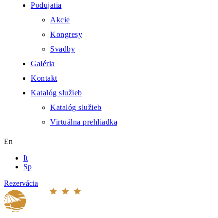
Podujatia
Akcie
Kongresy
Svadby
Galéria
Kontakt
Katalóg služieb
Katalóg služieb
Virtuálna prehliadka
En
It
Sp
Rezervácia