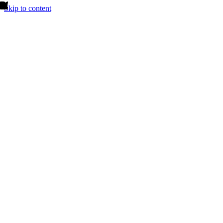
Skip to content
Domov
O nás
Ubytovanie
Gastronómia
Hotelová reštaurácia
Bar
Room service
Catering servis
Podujatia
Akcie
Kongresy
Svadby