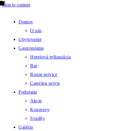
Skip to content
Domov
O nás
Ubytovanie
Gastronómia
Hotelová reštaurácia
Bar
Room service
Catering servis
Podujatia
Akcie
Kongresy
Svadby
Galéria