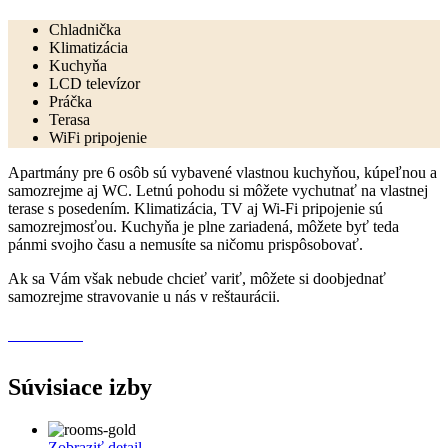
Chladnička
Klimatizácia
Kuchyňa
LCD televízor
Práčka
Terasa
WiFi pripojenie
Apartmány pre 6 osôb sú vybavené vlastnou kuchyňou, kúpeľnou a
samozrejme aj WC. Letnú pohodu si môžete vychutnať na vlastnej
terase s posedením. Klimatizácia, TV aj Wi-Fi pripojenie sú
samozrejmosťou. Kuchyňa je plne zariadená, môžete byť teda
pánmi svojho času a nemusíte sa ničomu prispôsobovať.
Ak sa Vám však nebude chcieť variť, môžete si doobjednať
samozrejme stravovanie u nás v reštaurácii.
Rezervácia
Súvisiace izby
Zobraziť detail