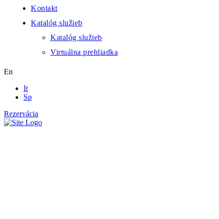
Kontakt
Katalóg služieb
Katalóg služieb
Virtuálna prehliadka
En
It
Sp
Rezervácia
6 - lôžkový apartmán s
kuchyňou