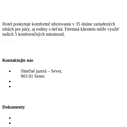
Hotel poskytuje komfortné ubytovanie v 35 útulne zariadených
izbách pre páry, aj rodiny s deťmi. Firemná klientela môže využiť
našich 5 konferenčných miestností.
Katalóg služieb
Kontaktujte nás
Slnečné jazerá – Sever,
903 01 Senec
+421 910 807 031
rezervacie@hotelzatoka.eu
Dokumenty
Reklamačný poriadok
Ubytovací poriadok