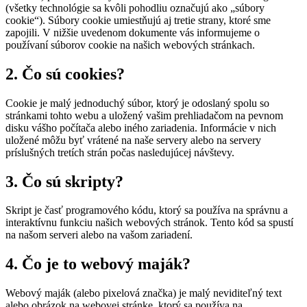
(všetky technológie sa kvôli pohodliu označujú ako „súbory
cookie“). Súbory cookie umiestňujú aj tretie strany, ktoré sme
zapojili. V nižšie uvedenom dokumente vás informujeme o
používaní súborov cookie na našich webových stránkach.
2. Čo sú cookies?
Cookie je malý jednoduchý súbor, ktorý je odoslaný spolu so
stránkami tohto webu a uložený vašim prehliadačom na pevnom
disku vášho počítača alebo iného zariadenia. Informácie v nich
uložené môžu byť vrátené na naše servery alebo na servery
príslušných tretích strán počas nasledujúcej návštevy.
3. Čo sú skripty?
Skript je časť programového kódu, ktorý sa používa na správnu a
interaktívnu funkciu našich webových stránok. Tento kód sa spustí
na našom serveri alebo na vašom zariadení.
4. Čo je to webový maják?
Webový maják (alebo pixelová značka) je malý neviditeľný text
alebo obrázok na webovej stránke, ktorý sa používa na