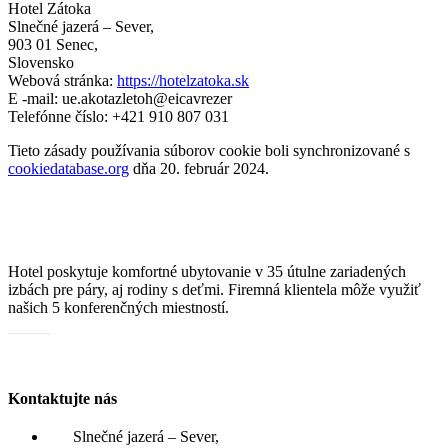
Hotel Zátoka
Slnečné jazerá – Sever,
903 01 Senec,
Slovensko
Webová stránka:
https://hotelzatoka.sk
E -mail:
ue.akotazletoh@eicavrezer
Telefónne číslo: +421 910 807 031
Tieto zásady používania súborov cookie boli synchronizované s
cookiedatabase.org
dňa 20. február 2024.
Hotel poskytuje komfortné ubytovanie v 35 útulne zariadených
izbách pre páry, aj rodiny s deťmi. Firemná klientela môže využiť
našich 5 konferenčných miestností.
Katalóg služieb
Kontaktujte nás
Slnečné jazerá – Sever,