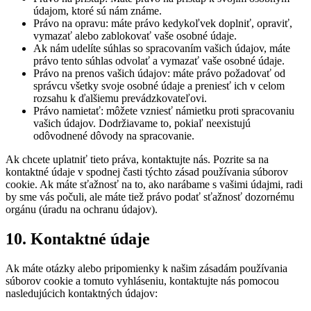
údajom, ktoré sú nám známe.
Právo na opravu: máte právo kedykoľvek doplniť, opraviť,
vymazať alebo zablokovať vaše osobné údaje.
Ak nám udelíte súhlas so spracovaním vašich údajov, máte
právo tento súhlas odvolať a vymazať vaše osobné údaje.
Právo na prenos vašich údajov: máte právo požadovať od
správcu všetky svoje osobné údaje a preniesť ich v celom
rozsahu k ďalšiemu prevádzkovateľovi.
Právo namietať: môžete vzniesť námietku proti spracovaniu
vašich údajov. Dodržiavame to, pokiaľ neexistujú
odôvodnené dôvody na spracovanie.
Ak chcete uplatniť tieto práva, kontaktujte nás. Pozrite sa na
kontaktné údaje v spodnej časti týchto zásad používania súborov
cookie. Ak máte sťažnosť na to, ako narábame s vašimi údajmi, radi
by sme vás počuli, ale máte tiež právo podať sťažnosť dozornému
orgánu (úradu na ochranu údajov).
10. Kontaktné údaje
Ak máte otázky alebo pripomienky k našim zásadám používania
súborov cookie a tomuto vyhláseniu, kontaktujte nás pomocou
nasledujúcich kontaktných údajov: