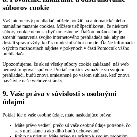
súborov cookie
Váš internetový prehliadač môžete použiť na automatické alebo
manuálne mazanie cookies. Môžete tiež špecifikovať, že niektoré
súbory cookie nemusia byť umiestnené. Ďalšou možnosťou je
zmeniť nastavenia svojho internetového prehliadača tak, aby ste
dostali správu vždy, keď sa umiestni súbor cookie. Ďalšie informácie
o týchto možnostiach nájdete v pokynoch v časti Pomocník vášho
prehliadača.
Upozorňujeme, že ak sú všetky súbory cookie zakázané, náš web
nemusí fungovať správne. Pokiaľ cookies vymažete vo svojom
prehliadači, budú znova umiestnené po vašom súhlase, keď znova
navštívite naše webové stránky.
9. Vaše práva v súvislosti s osobnými
údajmi
Pokiaľ ide o vaše osobné údaje, máte nasledujúce práva:
Máte právo vedieť, prečo sú vaše osobné údaje potrebné, čo
sa s nimi stane a ako dlho budú uchovávané.
Právo na prístup: Máte právo na prístup k svojim osobným