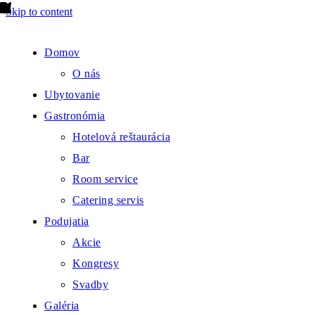
Skip to content
Domov
O nás
Ubytovanie
Gastronómia
Hotelová reštaurácia
Bar
Room service
Catering servis
Podujatia
Akcie
Kongresy
Svadby
Galéria