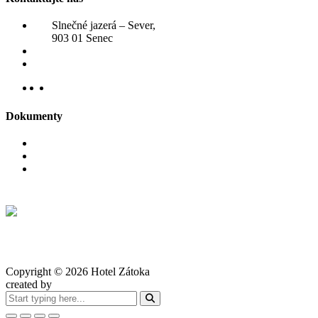
Slnečné jazerá – Sever,
903 01 Senec
+421 910 807 031
rezervacie@hotelzatoka.eu
Dokumenty
Reklamačný poriadok
Ubytovací poriadok
VOP
Copyright ©
2026
Hotel Zátoka
created by
K_CORP s.r.o.