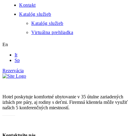
Kontakt
Katalóg služieb
Katalóg služieb
Virtuálna prehliadka
En
It
Sp
Rezervácia
Hotel poskytuje komfortné ubytovanie v 35 útulne zariadených
izbách pre páry, aj rodiny s deťmi. Firemná klientela môže využiť
našich 5 konferenčných miestností.
Katalóg služieb
Kontaktujte nás