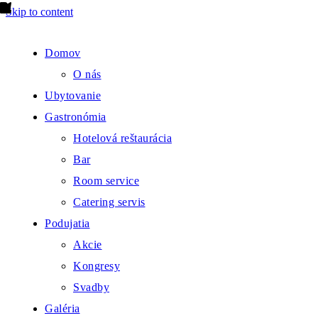
Skip to content
Domov
O nás
Ubytovanie
Gastronómia
Hotelová reštaurácia
Bar
Room service
Catering servis
Podujatia
Akcie
Kongresy
Svadby
Galéria