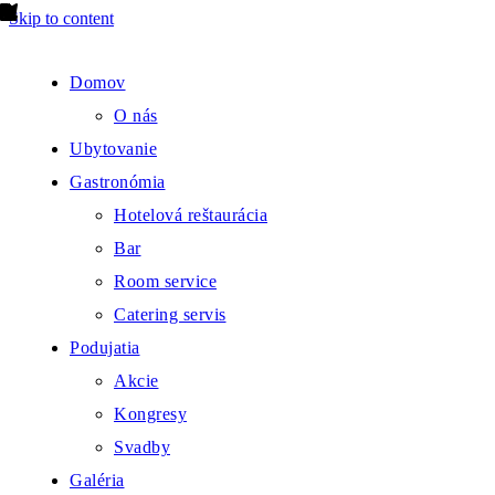
Skip to content
Domov
O nás
Ubytovanie
Gastronómia
Hotelová reštaurácia
Bar
Room service
Catering servis
Podujatia
Akcie
Kongresy
Svadby
Galéria