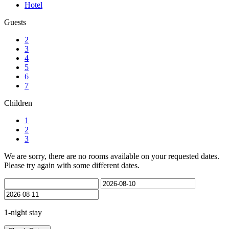
Hotel
Guests
2
3
4
5
6
7
Children
1
2
3
We are sorry, there are no rooms available on your requested dates.
Please try again with some different dates.
1-night stay