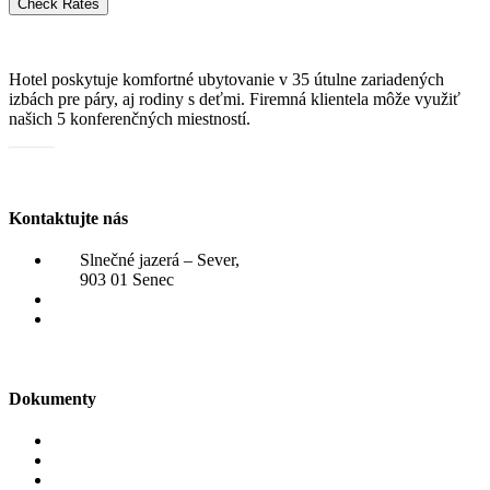
Check Rates
Hotel poskytuje komfortné ubytovanie v 35 útulne zariadených
izbách pre páry, aj rodiny s deťmi. Firemná klientela môže využiť
našich 5 konferenčných miestností.
Katalóg služieb
Kontaktujte nás
Slnečné jazerá – Sever,
903 01 Senec
+421 910 807 031
rezervacie@hotelzatoka.eu
Dokumenty
Reklamačný poriadok
Ubytovací poriadok
VOP