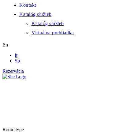
Kontakt
Katalóg služieb
Katalóg služieb
Virtuálna prehliadka
En
It
Sp
Rezervácia
Rooms list
Room type