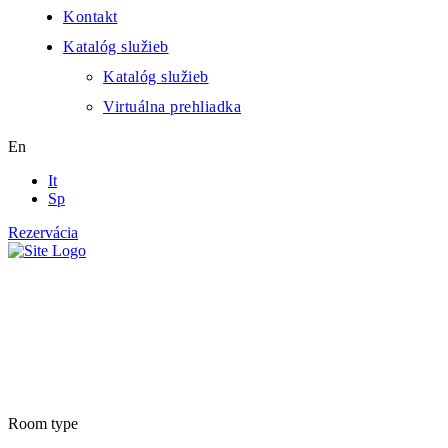
Kontakt
Katalóg služieb
Katalóg služieb
Virtuálna prehliadka
En
It
Sp
Rezervácia
Rooms list
Room type