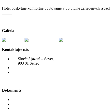
Hotel poskytuje komfortné ubytovanie v 35 útulne zariadených izbách 
Katalóg služieb
Galéria
Kontaktujte nás
Slnečné jazerá – Sever,
903 01 Senec
+421 910 807 031
rezervacie@hotelzatoka.eu
Dokumenty
Reklamačný poriadok
Ubytovací poriadok
VOP