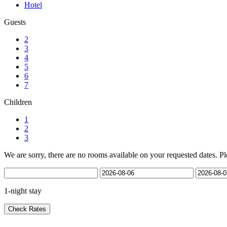
Hotel
Guests
2
3
4
5
6
7
Children
1
2
3
We are sorry, there are no rooms available on your requested dates. Pl
1-night stay
Check Rates