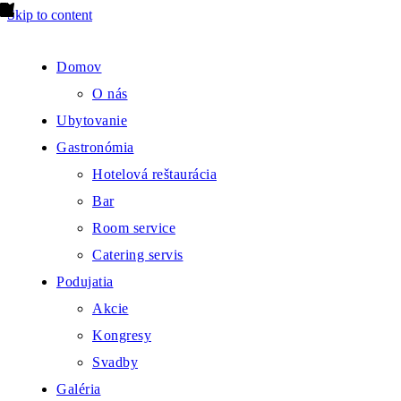
Skip to content
Domov
O nás
Ubytovanie
Gastronómia
Hotelová reštaurácia
Bar
Room service
Catering servis
Podujatia
Akcie
Kongresy
Svadby
Galéria